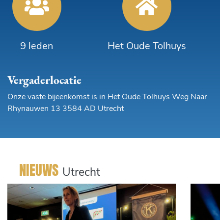
9 leden
Het Oude Tolhuys
Vergaderlocatie
Onze vaste bijeenkomst is in Het Oude Tolhuys Weg Naar
Rhynauwen 13 3584 AD Utrecht
NIEUWS
Utrecht