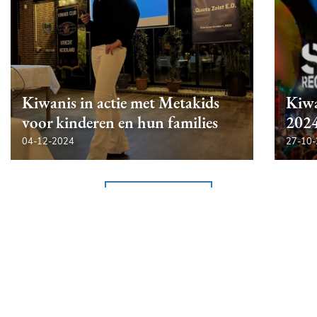
Kiwanis in actie met Metakids
Kiwa
voor kinderen en hun families
202
04-12-2024
27-10
Meer nieuws
LIDMAATSCHAP AANVRAGEN