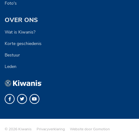
Foto's
OVER ONS
Wat is Kiwanis?
Korte geschiedenis
Bestuur
Leden
Navigation
© 2026 Kiwanis
Privacyverklaring
Website door
Gomotion