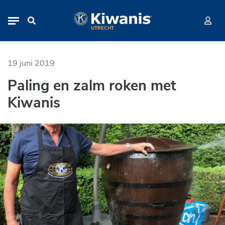
Paling en zalm roken met Kiwanis
Navigation
UTRECHT
19 juni 2019
Paling en zalm roken met
Kiwanis