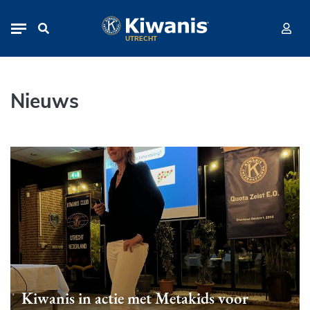
Nieuws
Navigation
UTRECHT
Nieuws
Kiwanis in actie met Metakids voor